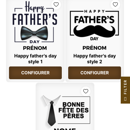
Happy father's day
Happy father's day
style 1
style 2
CONFIGURER
CONFIGURER
R
F
I
L
T
E