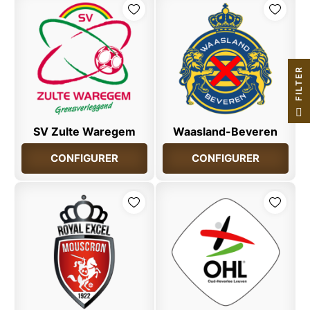
R
F
I
L
T
E
SV Zulte Waregem
Waasland-Beveren
CONFIGURER
CONFIGURER