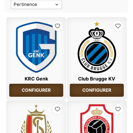
Pertinence
KRC Genk
Club Brugge KV
CONFIGURER
CONFIGURER