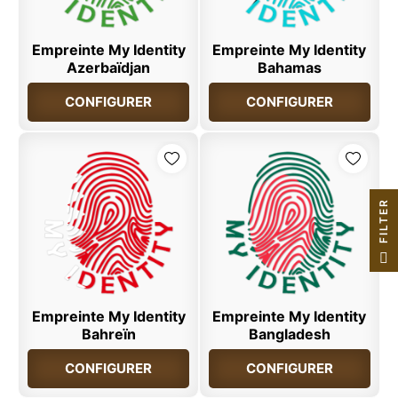
Empreinte My Identity
Empreinte My Identity
Azerbaïdjan
Bahamas
CONFIGURER
CONFIGURER
R
F
I
L
T
E
Empreinte My Identity
Empreinte My Identity
Bahreïn
Bangladesh
CONFIGURER
CONFIGURER