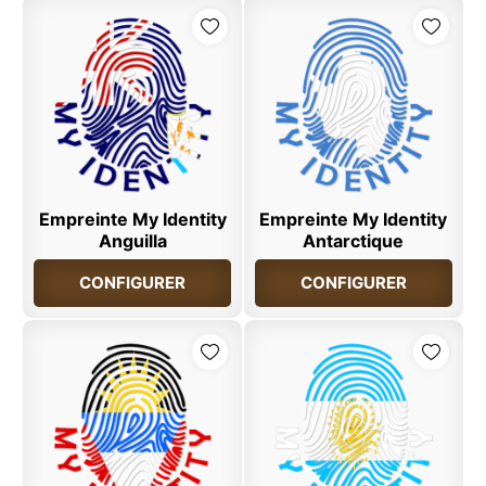
Empreinte My Identity
Empreinte My Identity
Anguilla
Antarctique
CONFIGURER
CONFIGURER