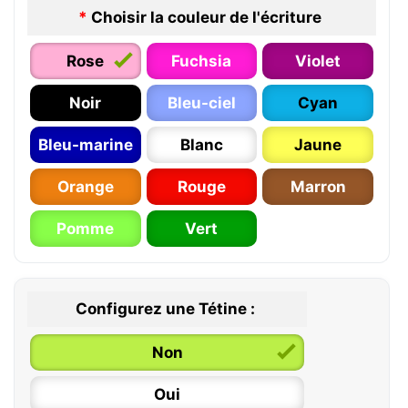
*
Choisir la couleur de l'écriture
Rose
Fuchsia
Violet
Noir
Bleu-ciel
Cyan
Bleu-marine
Blanc
Jaune
Orange
Rouge
Marron
Pomme
Vert
Configurez une Tétine :
Non
Oui