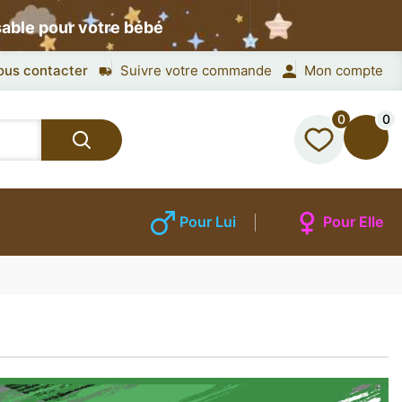
sable pour votre bébé
ous contacter
Suivre votre commande
Mon compte
0
0
Pour Lui
Pour Elle