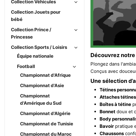
Collection Véhicules
Collection Jouets pour
bébé
Collection Prince /
Princesse
Collection Sports / Loisirs
Découvrez notre c
Équipe nationale
Plongez dans l'ambi
Football
Conçus avec douceur 
Championnat d'Afrique
Une sélection d’a
Championnat d'Asie
Tétines personn
Championnat
Attaches tétines
d'Amérique du Sud
Boîtes à tétine
pr
Bonnet
doux et 
Championnat d'Algérie
Body personnali
Championnat de Tunisie
Bavoir
pratique e
Chaussons
confo
Championnat du Maroc