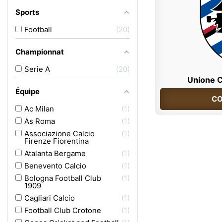
Sports
Football
20
Championnat
Serie A
20
Unione C
Équipe
CO
Ac Milan
1
As Roma
1
Associazione Calcio
1
Firenze Fiorentina
Atalanta Bergame
1
Benevento Calcio
1
Bologna Football Club
1
1909
Cagliari Calcio
1
Football Club Crotone
1