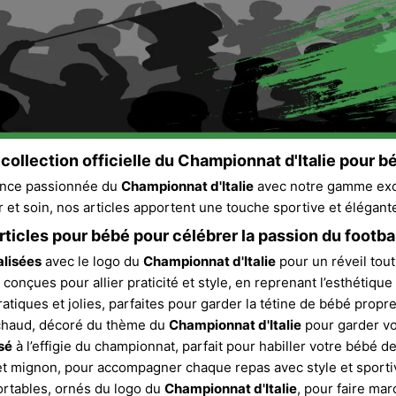
ollection officielle du
Championnat d'Italie
pour b
ance passionnée du
Championnat d'Italie
avec notre gamme exclu
et soin, nos articles apportent une touche sportive et élégan
rticles pour bébé pour célébrer la passion du football
alisées
avec le logo du
Championnat d'Italie
pour un réveil tou
conçues pour allier praticité et style, en reprenant l’esthétique
atiques et jolies, parfaites pour garder la tétine de bébé propre 
chaud, décoré du thème du
Championnat d'Italie
pour garder vo
sé
à l’effigie du championnat, parfait pour habiller votre bébé d
t mignon, pour accompagner chaque repas avec style et sportiv
rtables, ornés du logo du
Championnat d'Italie
, pour faire ma