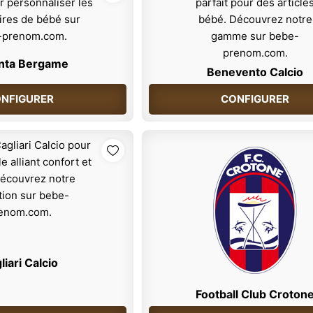
anta Bergame
Benevento Calcio
NFIGURER
CONFIGURER
liari Calcio
Football Club Croton