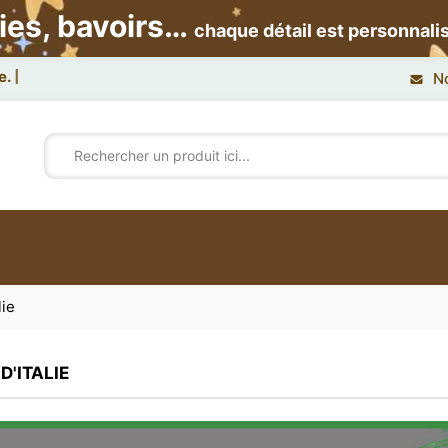
ies, bavoirs…
chaque détail est personnali
N
lie
'ITALIE