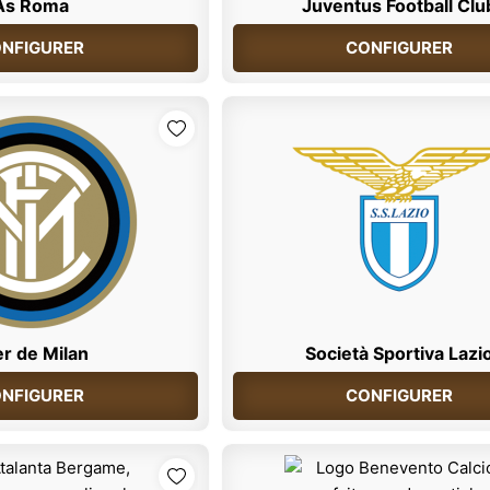
As Roma
Juventus Football Clu
NFIGURER
CONFIGURER
er de Milan
Società Sportiva Lazi
NFIGURER
CONFIGURER