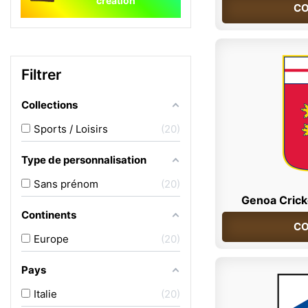
création
CO
Filtrer
Collections
Sports / Loisirs
20
Type de personnalisation
Sans prénom
20
Genoa Cricke
Continents
CO
Europe
20
Pays
Italie
20