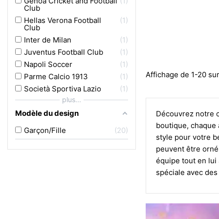
Genoa Cricket and Football
1
Club
Hellas Verona Football
1
Club
Inter de Milan
1
Juventus Football Club
1
Napoli Soccer
1
Affichage de 1-20 sur
Parme Calcio 1913
1
Società Sportiva Lazio
1
plus...
Modèle du design
Découvrez notre co
boutique, chaque a
Garçon/Fille
20
style pour votre b
peuvent être orné
équipe tout en lui
spéciale avec des 