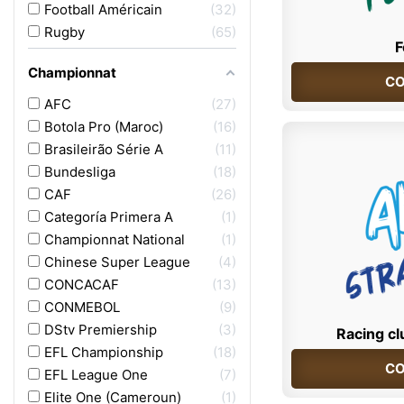
Football Américain
32
Rugby
65
F
Championnat
CO
AFC
27
Botola Pro (Maroc)
16
Brasileirão Série A
11
Bundesliga
18
CAF
26
Categoría Primera A
1
Championnat National
1
Chinese Super League
4
CONCACAF
13
CONMEBOL
9
DStv Premiership
3
Racing cl
EFL Championship
18
CO
EFL League One
7
Elite One (Cameroun)
1