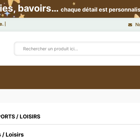
ies, bavoirs…
chaque détail est personnali
N
ORTS / LOISIRS
 / Loisirs