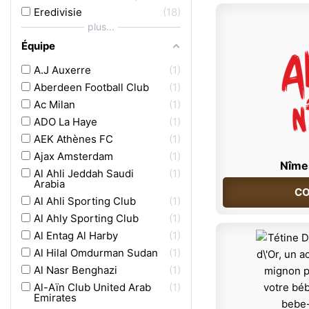
Eredivisie
18
plus...
Équipe
A.J Auxerre
1
Aberdeen Football Club
1
Ac Milan
1
ADO La Haye
1
AEK Athènes FC
1
Ajax Amsterdam
1
Nîme
Al Ahli Jeddah Saudi
1
Arabia
CO
Al Ahli Sporting Club
1
Al Ahly Sporting Club
1
Al Entag Al Harby
1
Al Hilal Omdurman Sudan
1
Al Nasr Benghazi
1
Al-Aïn Club United Arab
1
Emirates