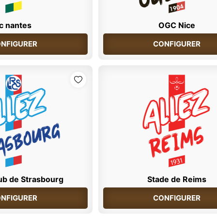
c nantes
OGC Nice
NFIGURER
CONFIGURER
ub de Strasbourg
Stade de Reims
NFIGURER
CONFIGURER