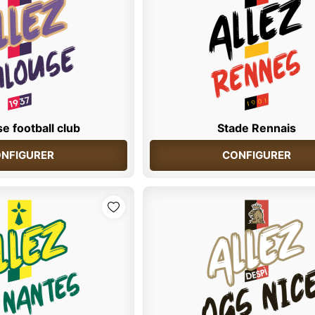
e football club
Stade Rennais
NFIGURER
CONFIGURER