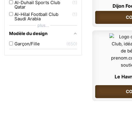
Al-Duhail Sports Club
1
Dijon Fo
Qatar
Al-Hilal Football Club
1
CO
Saudi Arabia
plus...
Modèle du design
Garçon/Fille
650
Le Havr
CO