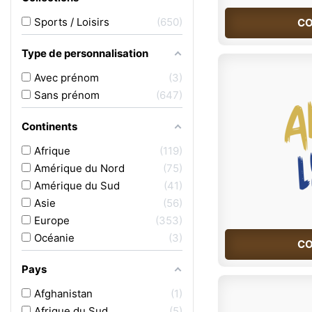
Sports / Loisirs
650
CO
Type de personnalisation
Avec prénom
3
Sans prénom
647
Continents
Afrique
119
Amérique du Nord
75
Amérique du Sud
41
Asie
56
Europe
353
Océanie
3
CO
Pays
Afghanistan
1
Afrique du Sud
5