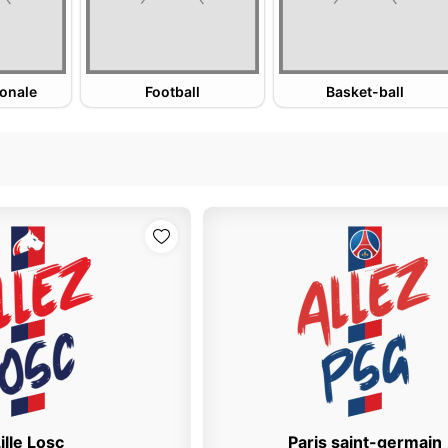
ionale
Football
Basket-ball
ille Losc
Paris saint-germain