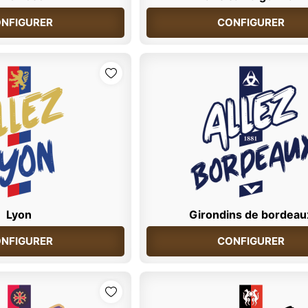
NFIGURER
CONFIGURER
Lyon
Girondins de bordeau
NFIGURER
CONFIGURER