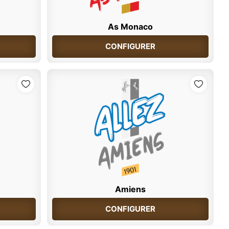
As Monaco
CONFIGURER
Amiens
CONFIGURER