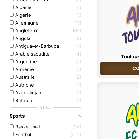
Albanie
1
Algérie
15
Allemagne
19
Angleterre
62
Angola
3
Antigua-et-Barbuda
1
Arabie saoudite
4
Toulous
Argentine
7
CO
Arménie
1
Australie
2
Autriche
1
Azerbaïdjan
1
Bahreïn
1
plus...
Sports
Basket-ball
30
Football
517