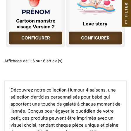
R
F
I
L
T
E
Cartoon monstre
Love story
visage Version 2
CONFIGURER
CONFIGURER
Affichage de 1-6 sur 6 article(s)
Découvrez notre collection Humour 4 saisons, une
sélection d’articles personnalisés pour bébé qui
apportent une touche de gaieté à chaque moment de
l’année. Conçus pour égayer le quotidien de votre
petit, ces produits peuvent être imprimés avec un
visuel choisi, rendant chaque pièce unique et pleine