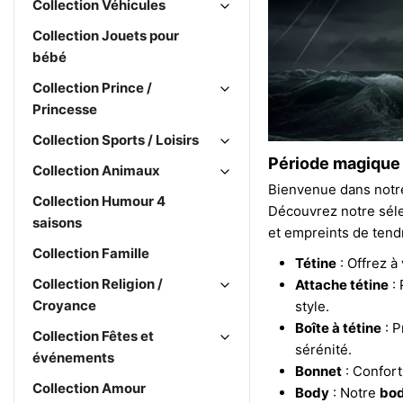
Collection Véhicules
Collection Jouets pour
bébé
Collection Prince /
Princesse
Collection Sports / Loisirs
Période magique 
Collection Animaux
Bienvenue dans notr
Collection Humour 4
Découvrez notre sél
saisons
et empreints de tend
Collection Famille
Tétine
: Offrez à
Collection Religion /
Attache tétine
: 
Croyance
style.
Boîte à tétine
: P
Collection Fêtes et
sérénité.
événements
Bonnet
: Confort
Collection Amour
Body
: Notre
bod