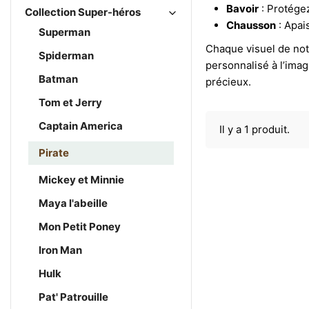
Bavoir
: Protége
Collection Super-héros
Chausson
: Apai
Superman
Chaque visuel de notr
Spiderman
personnalisé à l’ima
Batman
précieux.
Tom et Jerry
Captain America
Il y a 1 produit.
Pirate
Mickey et Minnie
Maya l'abeille
Mon Petit Poney
Iron Man
Hulk
Pat' Patrouille