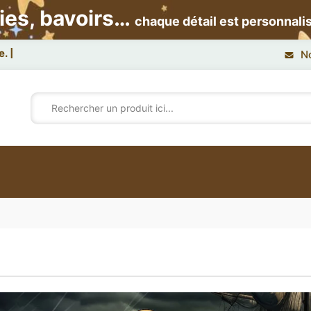
ies, bavoirs…
chaque détail est personnali
e.
N