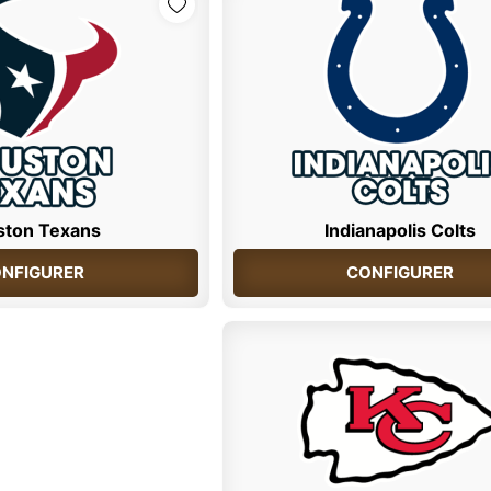
ston Texans
Indianapolis Colts
NFIGURER
CONFIGURER