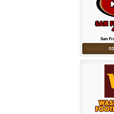
San Fr
CO