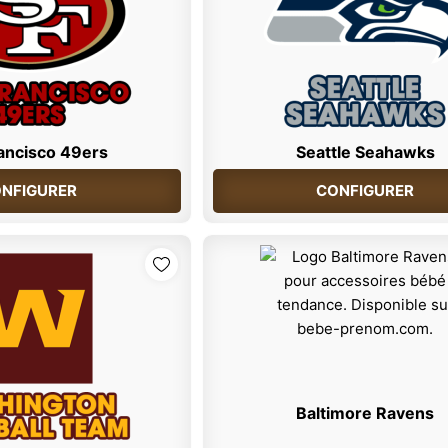
ancisco 49ers
Seattle Seahawks
NFIGURER
CONFIGURER
Baltimore Ravens