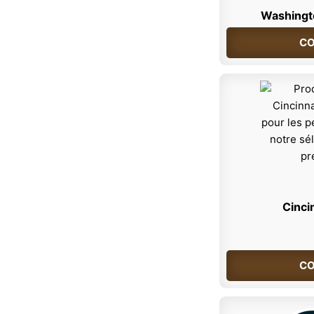
Washingt
CO
Cinci
CO