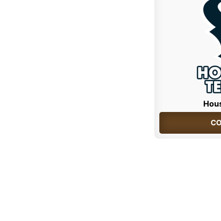
Hou
CO