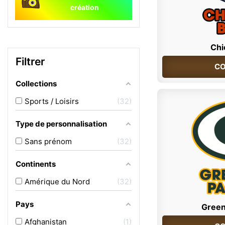
création
Chi
Filtrer
CO
Collections
Sports / Loisirs
32
Type de personnalisation
Sans prénom
32
Continents
Amérique du Nord
32
Pays
Green
Afghanistan
1