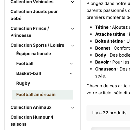
Collection Véhicules
Plongez dans notre u
parents passionnés o
Collection Jouets pour
premiers moments de 
bébé
Tétine
: Ajoutez 
Collection Prince /
Attache tétine
: 
Princesse
Boîte à tétine
: U
Collection Sports / Loisirs
Bonnet
: Confort
Équipe nationale
Body
: Des bodie
Bavoir
: Pour les
Football
Chausson
: Des 
Basket-ball
style.
Rugby
Chacun de ces articl
votre article, sélec
Football américain
Collection Animaux
Il y a 32 produits.
Collection Humour 4
saisons