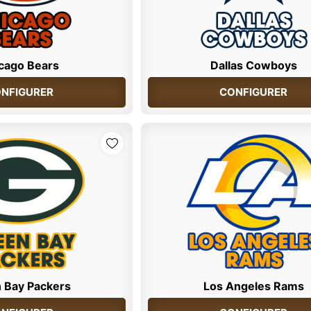
cago Bears
Dallas Cowboys
NFIGURER
CONFIGURER
 Bay Packers
Los Angeles Rams