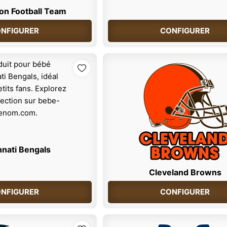
on Football Team
NFIGURER
CONFIGURER
nnati Bengals
Cleveland Browns
NFIGURER
CONFIGURER