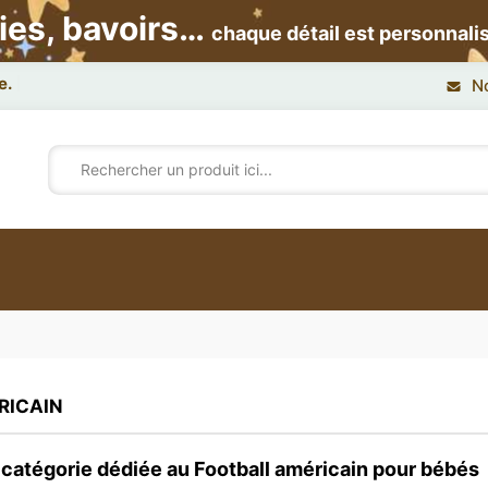
ies, bavoirs…
chaque détail est personnali
N
RICAIN
catégorie dédiée au Football américain pour bébés