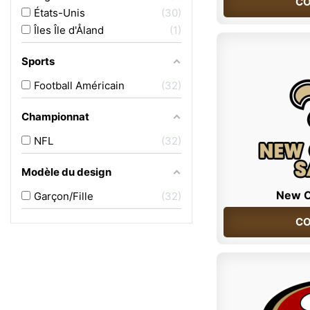
CO
États-Unis
30
Îles Île d'Åland
1
Sports
Football Américain
32
Championnat
NFL
32
Modèle du design
New O
Garçon/Fille
32
CO