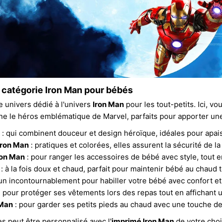
 catégorie Iron Man pour bébés
 univers dédié à l'univers
Iron Man
pour les tout-petits. Ici, v
e le héros emblématique de Marvel, parfaits pour apporter une 
: qui combinent douceur et design héroïque, idéales pour apais
Iron Man
: pratiques et colorées, elles assurent la sécurité de la
Iron Man
: pour ranger les accessoires de bébé avec style, tout e
: à la fois doux et chaud, parfait pour maintenir bébé au chaud
un incontournablement pour habiller votre bébé avec confort et 
 pour protéger ses vêtements lors des repas tout en affichant u
 Man
: pour garder ses petits pieds au chaud avec une touche 
s peut être personnalisé avec l'
imprimé Iron Man
de votre choi