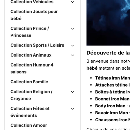
Collection Véhicules
Collection Jouets pour
bébé
Collection Prince /
Princesse
Collection Sports / Loisirs
Découverte de la
Collection Animaux
Bienvenue dans notre
Collection Humour 4
bébé
mettant en scèn
saisons
Tétines Iron Man
Collection Famille
Attaches tétine 
Collection Religion /
Boîtes à tétine 
Croyance
Bonnet Iron Man
Body Iron Man
: 
Collection Fêtes et
Bavoir Iron Man
:
événements
Chaussons Iron
Collection Amour
Chacun de ces article