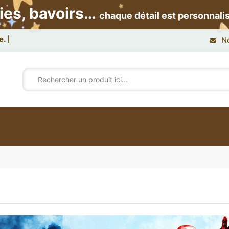
ies, bavoirs…
chaque détail est personnali
e.
N