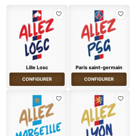
Lille Losc
Paris saint-germain
CONFIGURER
CONFIGURER