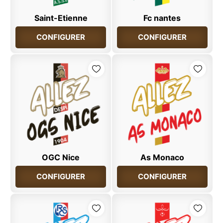
Saint-Etienne
Fc nantes
CONFIGURER
CONFIGURER
OGC Nice
As Monaco
CONFIGURER
CONFIGURER