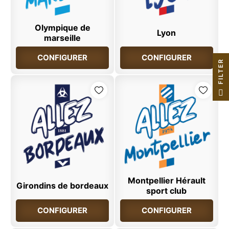
Olympique de
Lyon
marseille
CONFIGURER
CONFIGURER
R
F
I
L
T
E
Montpellier Hérault
Girondins de bordeaux
sport club
CONFIGURER
CONFIGURER