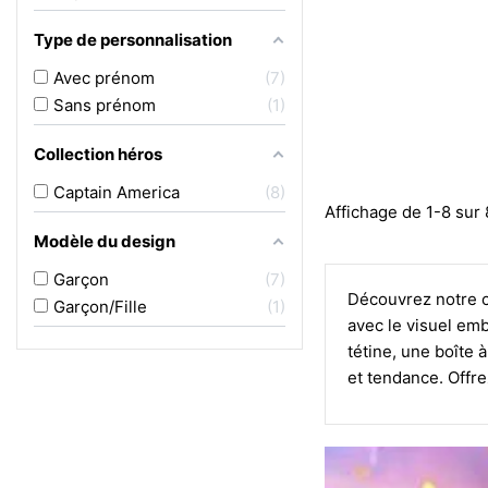
Type de personnalisation
Avec prénom
7
Sans prénom
1
Collection héros
Captain America
8
Affichage de 1-8 sur 8
Modèle du design
Garçon
7
Découvrez notre co
Garçon/Fille
1
avec le visuel emb
tétine, une boîte 
et tendance. Offr