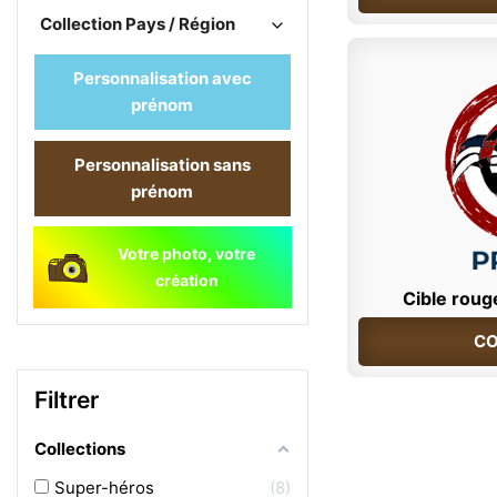
Collection Pays / Région
Personnalisation avec
prénom
Personnalisation sans
prénom
Votre photo, votre
création
Cible roug
CO
Filtrer
Collections
Super-héros
8