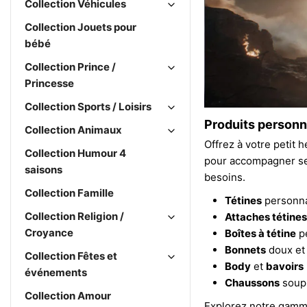
Collection Véhicules
Collection Jouets pour
bébé
Collection Prince /
Princesse
Collection Sports / Loisirs
Produits personn
Collection Animaux
Offrez à votre petit 
Collection Humour 4
pour accompagner ses
saisons
besoins.
Collection Famille
Tétines
personna
Collection Religion /
Attaches tétines
Croyance
Boîtes à tétine
pe
Bonnets
doux et 
Collection Fêtes et
Body
et
bavoirs
événements
Chaussons
soupl
Collection Amour
Explorez notre gamm