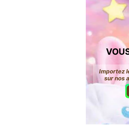
VOUS
Importez l
sur nos 