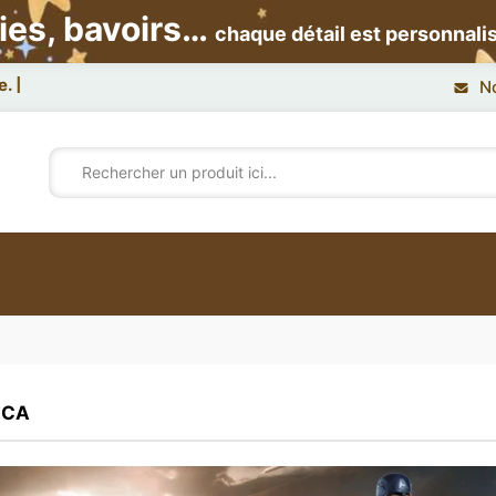
ies, bavoirs…
chaque détail est personnali
N
ICA