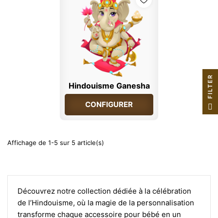
R
Hindouisme Ganesha
F
I
L
T
E
CONFIGURER
Affichage de 1-5 sur 5 article(s)
Découvrez notre collection dédiée à la célébration
de l’Hindouisme, où la magie de la personnalisation
transforme chaque accessoire pour bébé en un