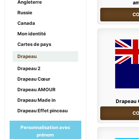
Angleterre
am
Russie
CO
Canada
Mon identité
Cartes de pays
Drapeau
Drapeau 2
Drapeau Cœur
Drapeau AMOUR
Drapeau Made in
Drapeau O
Drapeau Effet pinceau
CO
Personnalisation avec
prénom