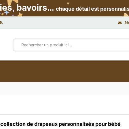
ies, bavoirs…
chaque détail est personnali
N
collection de
drapeaux personnalisés pour bébé