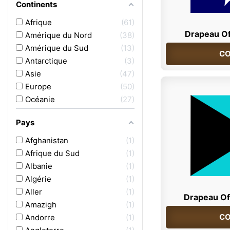
Continents
Afrique
61
Drapeau Off
Amérique du Nord
38
Amérique du Sud
13
CO
Antarctique
3
Asie
47
Europe
50
Océanie
27
Pays
Afghanistan
1
Afrique du Sud
1
Albanie
1
Algérie
1
Aller
1
Drapeau Of
Amazigh
1
CO
Andorre
1