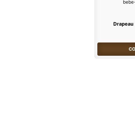
Drapeau O
CO