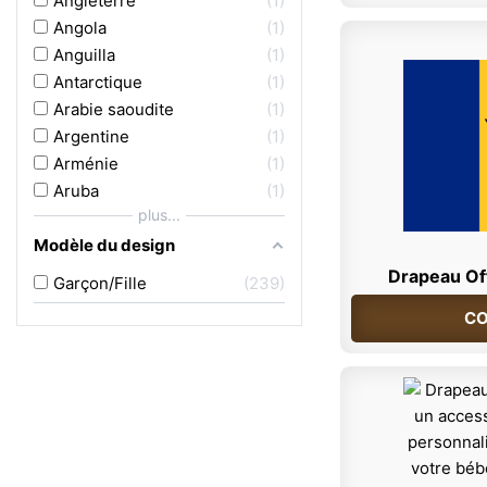
Angleterre
1
Angola
1
Anguilla
1
Antarctique
1
Arabie saoudite
1
Argentine
1
Arménie
1
Aruba
1
plus...
Modèle du design
Drapeau Off
Garçon/Fille
239
CO