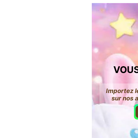
VOUS
Importez l
sur nos 