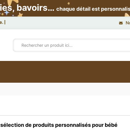
ies, bavoirs…
chaque détail est personnali
e.
N
sélection de produits personnalisés pour bébé