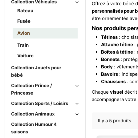
Collection Véhicules
Offrez à votre bébé 
Bateau
personnalisés pour 
être ornementés avec 
Fusée
Nos produits per
Avion
Tétines
: choisis
Attache tétine
: 
Train
Boîtes à tétine
: 
Voiture
Bonnets
: protég
Body
: vêtements
Collection Jouets pour
Bavoirs
: indispe
bébé
Chaussons
: con
Collection Prince /
Chaque
visuel
décrit
Princesse
accompagnera votre b
Collection Sports / Loisirs
Collection Animaux
Il y a 5 produits.
Collection Humour 4
saisons