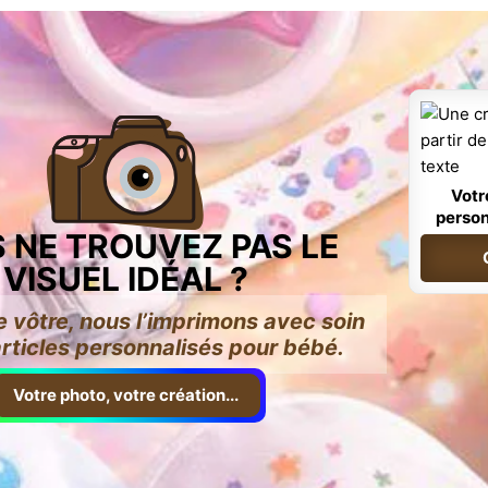
Votr
person
 NE TROUVEZ PAS LE
VISUEL IDÉAL ?
e vôtre, nous l’imprimons avec soin
articles personnalisés pour bébé.
Votre photo, votre création...