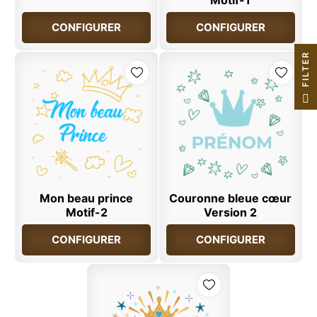
Motif-1
CONFIGURER
CONFIGURER
R
F
I
L
T
E
Mon beau prince
Couronne bleue cœur
Motif-2
Version 2
CONFIGURER
CONFIGURER