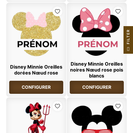
R
F
I
L
T
E
Disney Minnie Oreilles
Disney Minnie Oreilles
noires Nœud rose pois
dorées Nœud rose
blancs
CONFIGURER
CONFIGURER