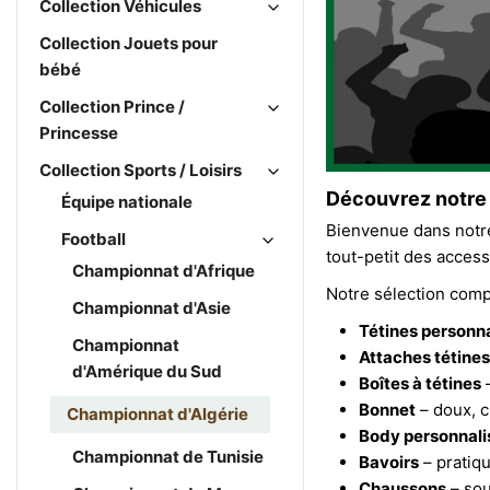
Collection Véhicules
Collection Jouets pour
bébé
Collection Prince /
Princesse
Collection Sports / Loisirs
Découvrez notre 
Équipe nationale
Bienvenue dans notr
Football
tout-petit des acces
Championnat d'Afrique
Notre sélection comp
Championnat d'Asie
Tétines personn
Championnat
Attaches tétines
d'Amérique du Sud
Boîtes à tétines
–
Bonnet
– doux, c
Championnat d'Algérie
Body personnali
Championnat de Tunisie
Bavoirs
– pratiqu
Chaussons
– sou