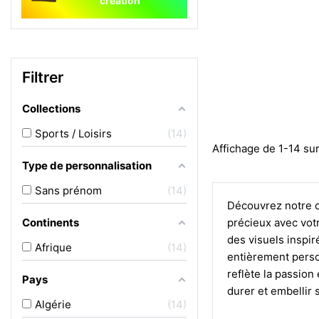
création
Filtrer
Collections
Sports / Loisirs
14
Affichage de 1-14 sur
Type de personnalisation
Sans prénom
14
Découvrez notre c
Continents
précieux avec votr
des visuels inspir
Afrique
14
entièrement perso
reflète la passion
Pays
durer et embellir
Algérie
14