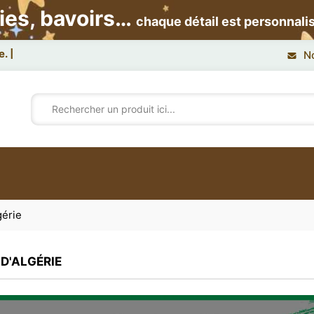
ies, bavoirs…
chaque détail est personnali
N
gérie
D'ALGÉRIE