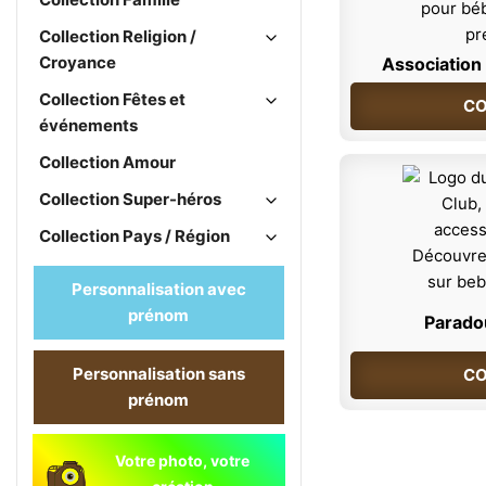
Collection Religion /
Croyance
Association 
Collection Fêtes et
CO
événements
Collection Amour
Collection Super-héros
Collection Pays / Région
Personnalisation avec
prénom
Paradou
Personnalisation sans
CO
prénom
Votre photo, votre