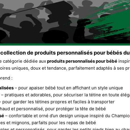
collection de produits personnalisés pour bébés d
e catégorie dédiée aux
produits personnalisés pour bébé
inspir
soires uniques, doux et tendance, parfaitement adaptés à ses 
rend :
alisées
– pour apaiser bébé tout en affichant un style unique
– pratiques et adorables, pour sécuriser la tétine en toute élé
 pour garder les tétines propres et faciles à transporter
haud et personnalisé, pour protéger la tête de bébé
sé
– confortable et orné d’un design unique inspiré du Champio
es et mignons, parfaits pour les repas de bébé
ples et personnalisés, pour garder les petits pieds bien au cha