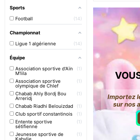
Sports
Football
14
Championnat
Ligue 1 algérienne
14
Équipe
Association sportive d'Aïn
1
VOUS
M'lila
Association sportive
1
olympique de Chlef
Chabab Ahly Bordj Bou
1
Importez l
Arreridj
sur nos 
Chabab Riadhi Belouizdad
1
Club sportif constantinois
1
Entente sportive
1
sétifienne
Jeunesse sportive de
1
Kabylie