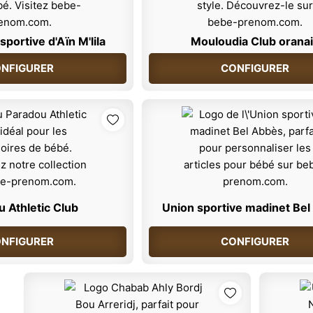
sportive d'Aïn M'lila
Mouloudia Club orana
NFIGURER
CONFIGURER
 Athletic Club
Union sportive madinet Be
NFIGURER
CONFIGURER