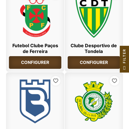
Futebol Clube Paços
Clube Desportivo de
de Ferreira
Tondela
R
CONFIGURER
CONFIGURER
F
I
L
T
E