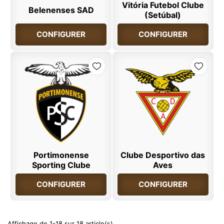
Vitória Futebol Clube
Belenenses SAD
(Setúbal)
CONFIGURER
CONFIGURER
Portimonense
Clube Desportivo das
Sporting Clube
Aves
CONFIGURER
CONFIGURER
Affichage de 1-18 sur 18 article(s)