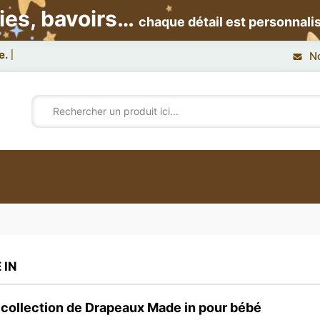
ies, bavoirs…
chaque détail est personnali
N
 IN
collection de Drapeaux Made in pour bébé