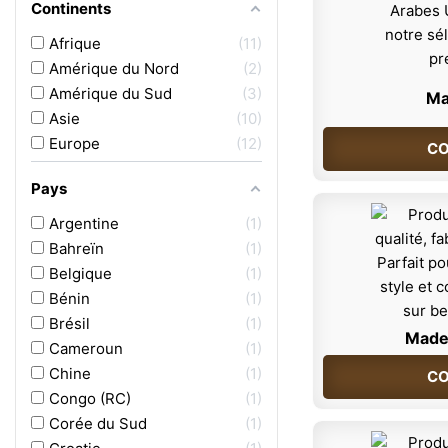
Continents
Afrique
11
Amérique du Nord
2
Amérique du Sud
3
Ma
Asie
10
Europe
12
CO
Pays
Argentine
1
Bahreïn
1
Belgique
1
Bénin
1
Brésil
1
Made
Cameroun
1
Chine
1
CO
Congo (RC)
1
Corée du Sud
1