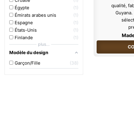
Croatie
1
Égypte
1
Émirats arabes unis
1
Espagne
1
États-Unis
1
Made
Finlande
1
plus...
CO
Modèle du design
Garçon/Fille
38