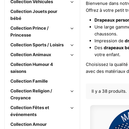
Collection Véhicules
Bienvenue dans notr
Offrez à votre petit
Collection Jouets pour
bébé
Drapeaux person
Une large gamm
Collection Prince /
chaussons.
Princesse
Impression de
d
Collection Sports / Loisirs
Des
drapeaux b
Collection Animaux
votre enfant.
Collection Humour 4
Choisissez la qualité
saisons
avec des matériaux d
Collection Famille
Collection Religion /
Il y a 38 produits.
Croyance
Collection Fêtes et
événements
Collection Amour