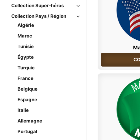
Collection Super-héros
Collection Pays / Région
Algérie
Maroc
Tunisie
Ma
Égypte
CO
Turquie
France
Belgique
Espagne
Italie
Allemagne
Portugal