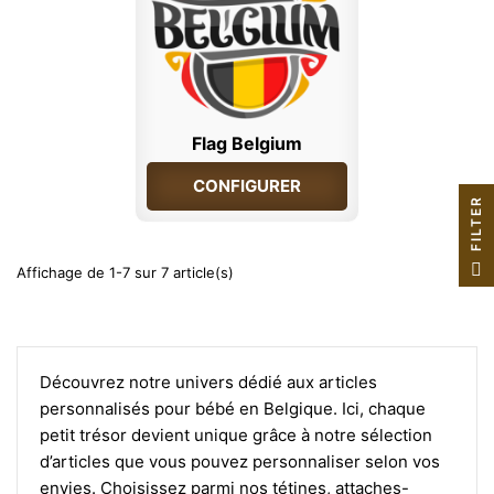
Flag Belgium
CONFIGURER
R
F
I
L
T
E
Affichage de 1-7 sur 7 article(s)
Découvrez notre univers dédié aux articles
personnalisés pour bébé en Belgique. Ici, chaque
petit trésor devient unique grâce à notre sélection
d’articles que vous pouvez personnaliser selon vos
envies. Choisissez parmi nos tétines, attaches-