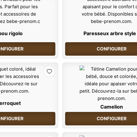
bou rigolo
Paresseux arbre style
NFIGURER
CONFIGURER
erroquet
Camelion
NFIGURER
CONFIGURER