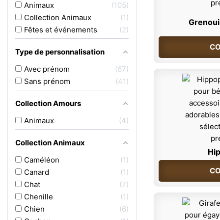
Animaux
105
Collection Animaux
1
Grenouil
Fêtes et événements
2
CO
Type de personnalisation
Avec prénom
67
Sans prénom
41
Collection Amours
Animaux
4
Collection Animaux
Hi
Caméléon
1
CO
Canard
1
Chat
7
Chenille
1
Chien
6