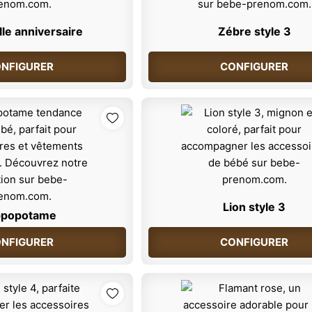
le anniversaire
Zébre style 3
NFIGURER
CONFIGURER
Lion style 3
ppopotame
NFIGURER
CONFIGURER