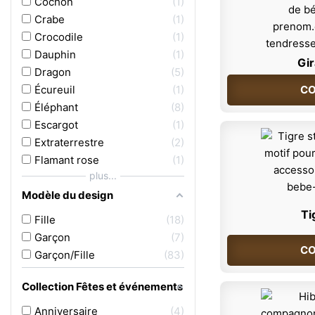
Cochon
1
Crabe
1
Crocodile
1
Dauphin
1
Gir
Dragon
5
Écureuil
1
CO
Éléphant
8
Escargot
1
Extraterrestre
2
Flamant rose
1
plus...
Modèle du design
Ti
Fille
18
Garçon
7
CO
Garçon/Fille
83
Collection Fêtes et événements
Anniversaire
4