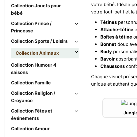
votre bébé. Idéale po
Collection Jouets pour
votre tout-petit et la 
bébé
Tétines
personna
Collection Prince /
Attache-tétine
e
Princesse
Boîtes à tétine
or
Collection Sports / Loisirs
Bonnet
doux ave
Body
personnali
Collection Animaux
Bavoir
absorban
Collection Humour 4
Chaussons
confo
saisons
Chaque visuel prése
Collection Famille
unique et authentique
Collection Religion /
Croyance
Collection Fêtes et
Jungl
événements
Collection Amour