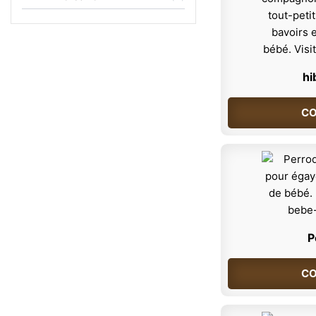
hi
CO
P
CO