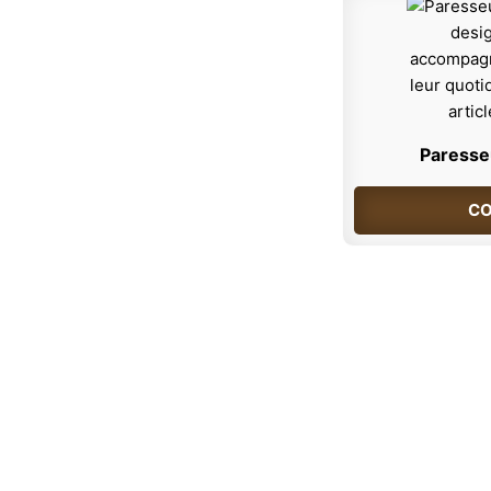
Paresseu
CO