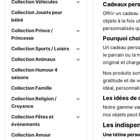
Collection Véhicules
Cadeaux perso
Collection Jouets pour
Offrir un cadeau 
bébé
objets à la fois
personnalisés qui
Collection Prince /
Princesse
Pourquoi choi
Un cadeau person
Collection Sports / Loisirs
le parrain ou la 
Collection Animaux
original et charg
Collection Humour 4
Nos produits son
saisons
gratitude et de 
Collection Famille
idéal, personnal
Les idées de 
Collection Religion /
Croyance
Notre gamme vari
nos objets peut 
Collection Fêtes et
événements
Les indispe
Une tétine perso
Collection Amour