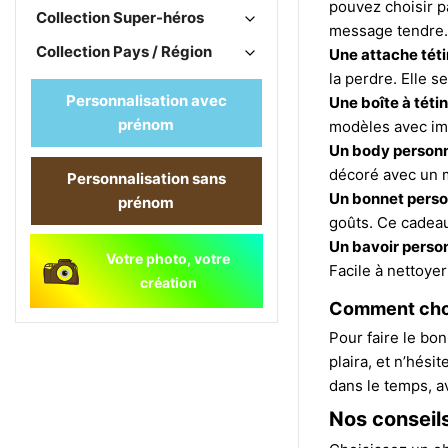
pouvez choisir p
Collection Super-héros
message tendre.
Collection Pays / Région
Une attache téti
la perdre. Elle 
Personnalisation avec
Une boîte à tétin
prénom
modèles avec imp
Un body personn
décoré avec un m
Personnalisation sans
Un bonnet person
prénom
goûts. Ce cadeau
Un bavoir person
Votre photo, votre
Facile à nettoyer
création
Comment chois
Pour faire le bon
plaira, et n’hés
dans le temps, av
Nos conseil