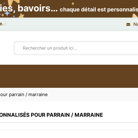
ies, bavoirs…
chaque détail est personnali
e.
N
ur parrain / marraine
ONNALISÉS POUR PARRAIN / MARRAINE