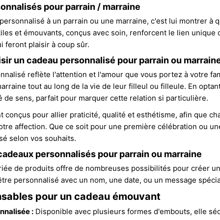
nnalisés pour parrain / marraine
personnalisé à un parrain ou une marraine, c'est lui montrer à q
 utiles et émouvants, conçus avec soin, renforcent le lien uniqu
 feront plaisir à coup sûr.
sir un cadeau personnalisé pour parrain ou marraine
nalisé reflète l'attention et l'amour que vous portez à votre fa
marraine tout au long de la vie de leur filleul ou filleule. En o
é de sens, parfait pour marquer cette relation si particulière.
t conçus pour allier praticité, qualité et esthétisme, afin que
votre affection. Que ce soit pour une première célébration ou un
isé selon vos souhaits.
cadeaux personnalisés pour parrain ou marraine
ée de produits offre de nombreuses possibilités pour créer un
être personnalisé avec un nom, une date, ou un message spécia
nsables pour un cadeau émouvant
nnalisée :
Disponible avec plusieurs formes d'embouts, elle séd