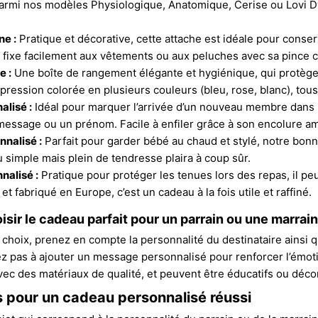
armi nos modèles Physiologique, Anatomique, Cerise ou Lovi D
ne :
Pratique et décorative, cette attache est idéale pour conser
se fixe facilement aux vêtements ou aux peluches avec sa pince 
e :
Une boîte de rangement élégante et hygiénique, qui protège
ression colorée en plusieurs couleurs (bleu, rose, blanc), tous
alisé :
Idéal pour marquer l’arrivée d’un nouveau membre dans l
essage ou un prénom. Facile à enfiler grâce à son encolure am
nalisé :
Parfait pour garder bébé au chaud et stylé, notre bon
 simple mais plein de tendresse plaira à coup sûr.
nalisé :
Pratique pour protéger les tenues lors des repas, il pe
 et fabriqué en Europe, c’est un cadeau à la fois utile et raffiné.
ir le cadeau parfait pour un parrain ou une marrain
 choix, prenez en compte la personnalité du destinataire ainsi q
itez pas à ajouter un message personnalisé pour renforcer l’émo
ec des matériaux de qualité, et peuvent être éducatifs ou décora
s pour un cadeau personnalisé réussi