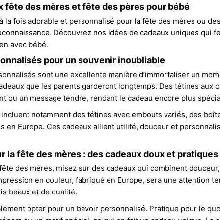
 fête des mères et fête des pères pour bébé
 à la fois adorable et personnalisé pour la fête des mères ou de
econnaissance. Découvrez nos idées de cadeaux uniques qui feron
ien avec bébé.
nnalisés pour un souvenir inoubliable
rsonnalisés sont une excellente manière d’immortaliser un mo
eaux que les parents garderont longtemps. Des tétines aux ch
nt ou un message tendre, rendant le cadeau encore plus spécia
 incluent notamment des tétines avec embouts variés, des boît
s en Europe. Ces cadeaux allient utilité, douceur et personnali
r la fête des mères : des cadeaux doux et pratiques
 fête des mères, misez sur des cadeaux qui combinent douceur, 
pression en couleur, fabriqué en Europe, sera une attention te
is beaux et de qualité.
ement opter pour un bavoir personnalisé. Pratique pour le quot