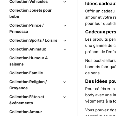
Collection Véhicules
Idées cadeaux
Collection Jouets pour
Offrir un cadeau
bébé
amour et votre r
pour leur quotid
Collection Prince /
Princesse
Cadeaux perso
Les produits pe
Collection Sports / Loisirs
une gamme de cad
Collection Animaux
prénom de l’enfa
Collection Humour 4
Nos best-sellers
saisons
bonnets fabriqué
Collection Famille
de sens.
Des idées pou
Collection Religion /
Croyance
Pour célébrer la
body avec une im
Collection Fêtes et
vêtements à la fo
événements
Vous pouvez égal
Collection Amour