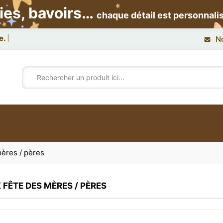
ies, bavoirs…
chaque détail est personnali
e.
N
ères / pères
 FÊTE DES MÈRES / PÈRES