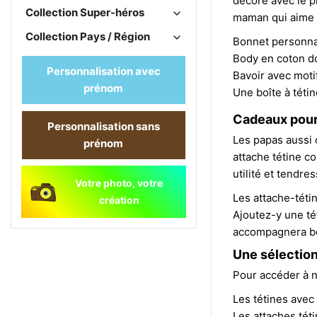
décoré avec le p
Collection Super-héros
maman qui aime l
Collection Pays / Région
Bonnet personna
Body en coton d
Personnalisation avec
Bavoir avec moti
prénom
Une boîte à téti
Cadeaux pour 
Personnalisation sans
Les papas aussi o
prénom
attache tétine co
utilité et tendres
Votre photo, votre
Les attache-tétin
création
Ajoutez-y une té
accompagnera bé
Une sélection
Pour accéder à no
Les tétines avec
Les attaches téti