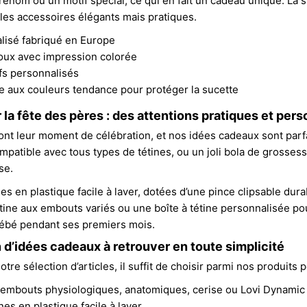
rénom ou un motif spécial, ce qui en fait un cadeau unique. La s
es accessoires élégants mais pratiques.
lisé fabriqué en Europe
oux avec impression colorée
fs personnalisés
ne aux couleurs tendance pour protéger la sucette
la fête des pères : des attentions pratiques et per
nt leur moment de célébration, et nos idées cadeaux sont parfait
mpatible avec tous types de tétines, ou un joli bola de grossess
se.
es en plastique facile à laver, dotées d’une pince clipsable dur
tine aux embouts variés ou une boîte à tétine personnalisée po
bé pendant ses premiers mois.
 d’idées cadeaux à retrouver en toute simplicité
tre sélection d’articles, il suffit de choisir parmi nos produit
 embouts physiologiques, anatomiques, cerise ou Lovi Dynamic
nes en plastique facile à laver