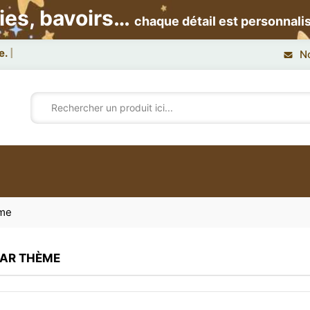
ies, bavoirs…
chaque détail est personnali
e.
N
ème
PAR THÈME