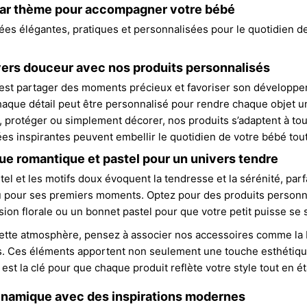
 par thème pour accompagner votre bébé
ées élégantes, pratiques et personnalisées pour le quotidien d
ers douceur avec nos produits personnalisés
'est partager des moments précieux et favoriser son développ
chaque détail peut être personnalisé pour rendre chaque objet 
r, protéger ou simplement décorer, nos produits s’adaptent à to
s inspirantes peuvent embellir le quotidien de votre bébé tou
e romantique et pastel pour un univers tendre
tel et les motifs doux évoquent la tendresse et la sérénité, pa
 pour ses premiers moments. Optez pour des produits personna
ion florale ou un bonnet pastel pour que votre petit puisse se
ette atmosphère, pensez à associer nos accessoires comme la b
is. Ces éléments apportent non seulement une touche esthétique
est la clé pour que chaque produit reflète votre style tout en é
ynamique avec des inspirations modernes