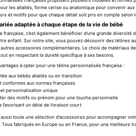
onnalisées françaises proposent plusieurs modèles et formes p
our les allaités, forme cerise ou anatomique pour convenir au
rs et motifs pour que chaque détail soit pris en compte selon le
riée adaptée à chaque étape de la vie de bébé
ne française, c’est également bénéficier d’une grande diversit
tre enfant. Sur notre site, vous pouvez découvrir des tétines au
t autres accessoires complémentaires. Le choix de matériaux de
tout en respectant la dureté spécifique à ses besoins.
vantages à opter pour une tétine personnalisée française :
ée aux bébés allaités ou en transition
et conformes aux normes françaises
 et personnalisation unique
outer des motifs ou prénom pour une touche personnelle
e favorisant un délai de livraison court
ussi toute une sélection d’accessoires pour accompagner votre
. Tous fabriqués en Europe ou en France, pour une meilleure traç