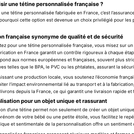
sir une tétine personnalisée française ?
 une tétine personnalisée fabriquée en France, c’est l’assurance
pourquoi cette option est devenue un choix privilégié pour les
on française synonyme de qualité et de sécurité
ez pour une tétine personnalisée française, vous misez sur un 
abrication en France garantit un contrôle rigoureux à chaque éta
 répond aux normes européennes et françaises, souvent plus stric
s telles que le BPA, le PVC ou les phtalates, assurant la sécuri
sissant une production locale, vous soutenez l’économie français
ter l’impact environnemental lié au transport et à la fabricatio
vrons depuis la France, ce qui garantit une livraison rapide et f
isation pour un objet unique et rassurant
ion d’une tétine permet non seulement de créer un objet unique, 
prénom de votre bébé ou une petite étoile, vous facilitez le repé
ique et sentimentale de la personnalisation offre un sentiment