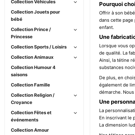
Collection Véhicules
Pourquoi choi
Collection Jouets pour
Offrir à son bébé
bébé
dans cette page 
enfant.
Collection Prince /
Princesse
Une fabricati
Lorsque vous opt
Collection Sports / Loisirs
de qualité. La f
Collection Animaux
Ainsi, la tétine
Collection Humour 4
substances nocive
saisons
De plus, en choi
Collection Famille
également de limi
démarche. Nous li
Collection Religion /
Une personnal
Croyance
La personnalisat
Collection Fêtes et
En inscrivant le 
événements
La dimension lud
Collection Amour