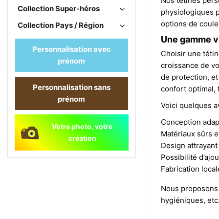
Nos tétines pers
Collection Super-héros
physiologiques p
options de couleu
Collection Pays / Région
Une gamme va
Personnalisation avec
Choisir une téti
prénom
croissance de vo
de protection, e
Personnalisation sans
confort optimal, 
prénom
Voici quelques a
Conception adapt
Votre photo, votre
Matériaux sûrs 
création
Design attrayant
Possibilité d’aj
Fabrication local
Nous proposons a
hygiéniques, etc