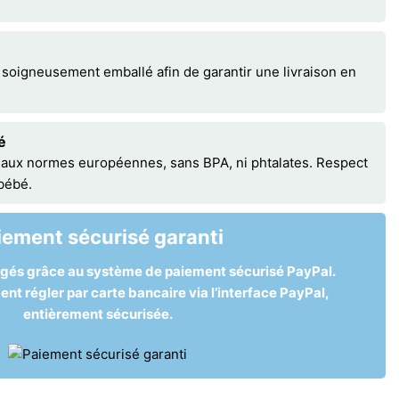
 soigneusement emballé afin de garantir une livraison en
é
 aux normes européennes, sans BPA, ni phtalates. Respect
 bébé.
iement sécurisé garanti
égés grâce au système de paiement sécurisé PayPal.
t régler par carte bancaire via l’interface PayPal,
entièrement sécurisée.