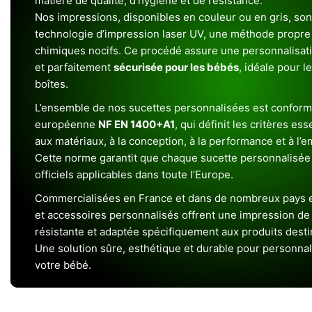
matière de qualité, d’hygiène et de résistance.
Nos impressions, disponibles en couleur ou en gris, sont
technologie d’impression laser UV, une méthode propre 
chimiques nocifs. Ce procédé assure une personnalisat
et parfaitement
sécurisée pour les bébés
, idéale pour l
boîtes.
L’ensemble de nos sucettes personnalisées est conform
européenne
NF EN 1400+A1
, qui définit les critères ess
aux matériaux, à la conception, à la performance et à l’
Cette norme garantit que chaque sucette personnalisée
officiels applicables dans toute l’Europe.
Commercialisées en France et dans de nombreux pays e
et accessoires personnalisés offrent une impression de h
résistante et adaptée spécifiquement aux produits dest
Une solution sûre, esthétique et durable pour personnal
votre bébé.