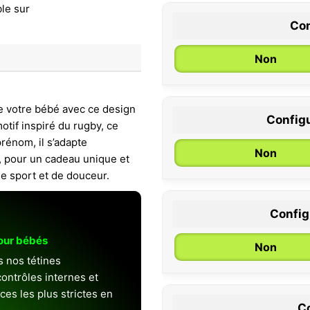
Con
Non
de votre bébé avec ce design
Configu
otif inspiré du rugby, ce
0 / 6 mois
rénom, il s’adapte
Non
s, pour un cadeau unique et
de sport et de douceur.
Configu
pour bébés
Non
s nos tétines
ontrôles internes et
es les plus strictes en
Co