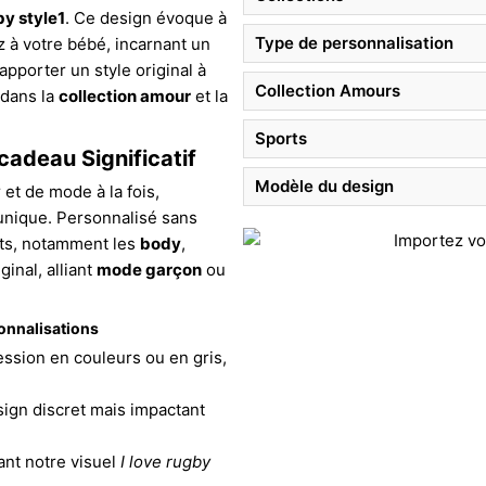
by style1
. Ce design évoque à
Type de personnalisation
z à votre bébé, incarnant un
apporter un style original à
Collection Amours
 dans la
collection amour
et la
Sports
adeau Significatif
Modèle du design
t de mode à la fois,
unique. Personnalisé sans
its, notamment les
body
,
ginal, alliant
mode garçon
ou
onnalisations
ssion en couleurs ou en gris,
sign discret mais impactant
ant notre visuel
I love rugby