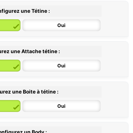
figurez une Tétine :
Oui
rez une Attache tétine :
6 / 36 mois
Oui
rez une Boite à tétine :
Oui
nfigurez un Body :