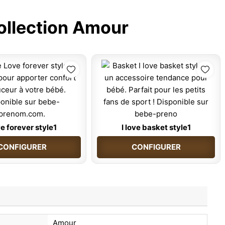
ollection Amour
e forever style1
I love basket style1
CONFIGURER
CONFIGURER
Amour