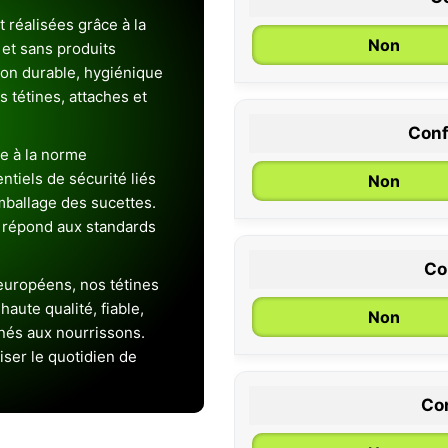
 réalisées grâce à la
Non
et sans produits
ion durable, hygiénique
es tétines, attaches et
Conf
0 / 6 mois
e à la norme
entiels de sécurité liés
Non
emballage des sucettes.
 répond aux standards
Co
uropéens, nos tétines
aute qualité, fiable,
Non
inés aux nourrissons.
iser le quotidien de
Con