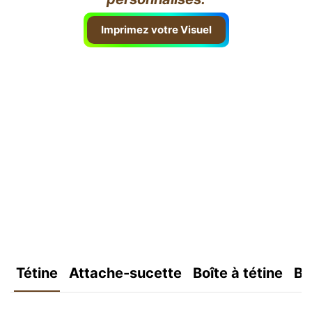
Imprimez votre Visuel
Tétine
Attache-sucette
Boîte à tétine
Bo