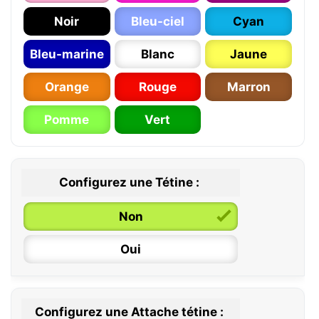
Noir
Bleu-ciel
Cyan
Bleu-marine
Blanc
Jaune
Orange
Rouge
Marron
Pomme
Vert
Configurez une Tétine :
Non
Oui
Configurez une Attache tétine :