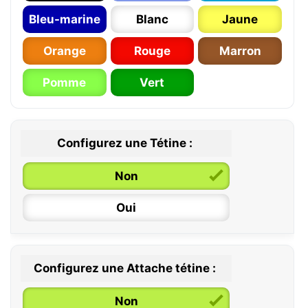
Bleu-marine
Blanc
Jaune
Orange
Rouge
Marron
Pomme
Vert
Configurez une Tétine :
Non
Oui
Configurez une Attache tétine :
0 / 6 mois
Non