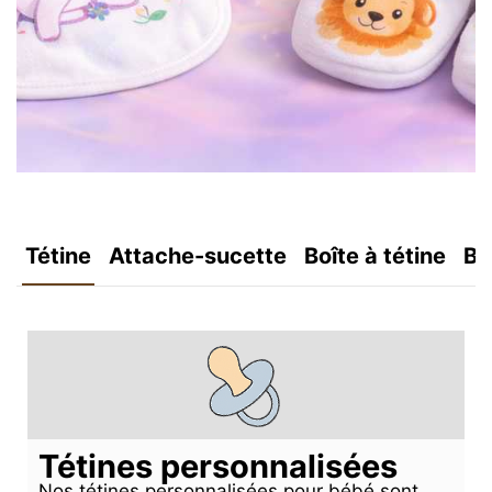
Tétine
Attache-sucette
Boîte à tétine
Bo
Tétines personnalisées
Nos tétines personnalisées pour bébé sont