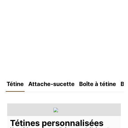
Tétine
Attache-sucette
Boîte à tétine
Bo
Tétines personnalisées