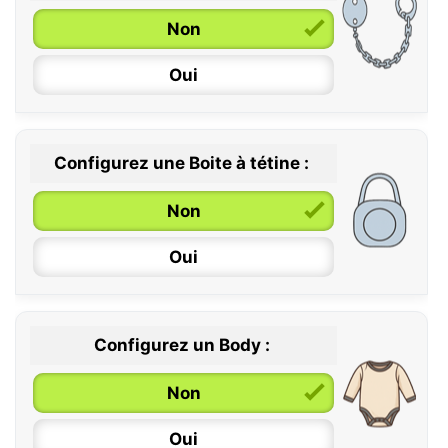
Non
6 / 36 mois
Oui
Configurez une Boite à tétine :
Non
Oui
Configurez un Body :
Non
Oui