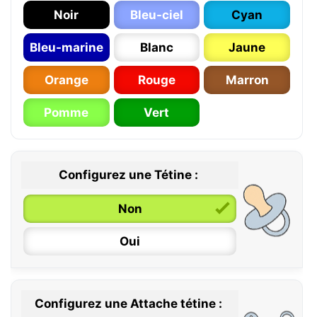
Noir
Bleu-ciel
Cyan
Bleu-marine
Blanc
Jaune
Orange
Rouge
Marron
Pomme
Vert
Configurez une Tétine :
Non
Oui
Configurez une Attache tétine :
0 / 6 mois