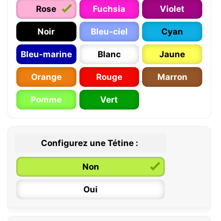
Rose
Fuchsia
Violet
Noir
Bleu-ciel
Cyan
Bleu-marine
Blanc
Jaune
Orange
Rouge
Marron
Pomme
Vert
Configurez une Tétine :
Non
Oui