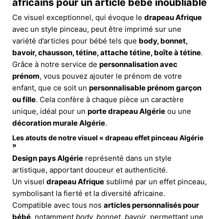
africains pour un article bébé inoubliable
Ce visuel exceptionnel, qui évoque le
drapeau Afrique
avec un style pinceau, peut être imprimé sur une
variété d’articles pour bébé tels que
body, bonnet,
bavoir, chausson, tétine, attache tétine, boîte à tétine
.
Grâce à notre service de
personnalisation avec
prénom
, vous pouvez ajouter le prénom de votre
enfant, que ce soit un
personnalisable prénom garçon
ou fille
. Cela confère à chaque pièce un caractère
unique, idéal pour un
porte drapeau Algérie
ou une
décoration murale Algérie
.
Les atouts de notre visuel « drapeau effet pinceau Algérie
»
Design pays Algérie
représenté dans un style
artistique, apportant douceur et authenticité.
Un visuel
drapeau Afrique
sublimé par un effet pinceau,
symbolisant la fierté et la diversité africaine.
Compatible avec tous nos
articles personnalisés pour
bébé
, notamment
body, bonnet, bavoir
, permettant une