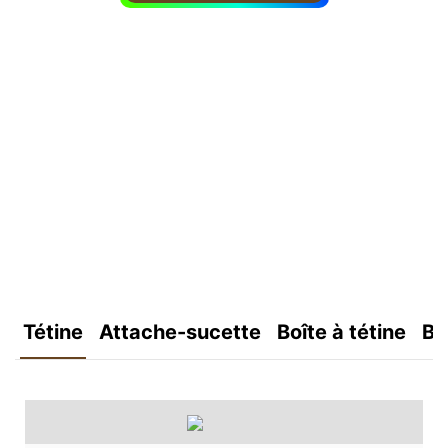
Tétine
Attache-sucette
Boîte à tétine
Bo