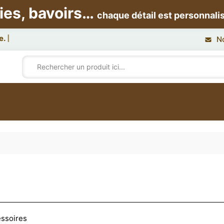
ies, bavoirs…
chaque détail est personnali
N