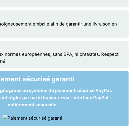
soigneusement emballé afin de garantir une livraison en
ux normes européennes, sans BPA, ni phtalates. Respect
ébé.
iement sécurisé garanti
égés grâce au système de paiement sécurisé PayPal.
t régler par carte bancaire via l’interface PayPal,
entièrement sécurisée.