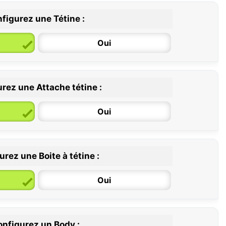
figurez une Tétine :
Oui
rez une Attache tétine :
6 / 36 mois
Oui
rez une Boite à tétine :
Oui
nfigurez un Body :