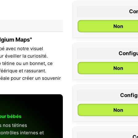
Con
Non
elgium Maps"
bé avec notre visuel
Configu
 éveiller la curiosité.
0 / 6 mois
e tétine ou un bonnet, ce
Non
féérique et rassurant.
éale pour créer un souvenir
Configu
Non
pour bébés
s nos tétines
ontrôles internes et
Co