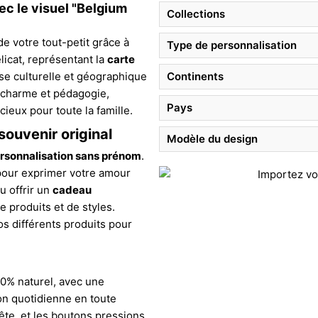
c le visuel "Belgium
Collections
de votre tout-petit grâce à
Type de personnalisation
licat, représentant la
carte
sse culturelle et géographique
Continents
charme et pédagogie,
Pays
cieux pour toute la famille.
ouvenir original
Modèle du design
rsonnalisation sans prénom
.
 pour exprimer votre amour
u offrir un
cadeau
e produits et de styles.
os différents produits pour
00% naturel, avec une
on quotidienne en toute
tête, et les boutons pressions