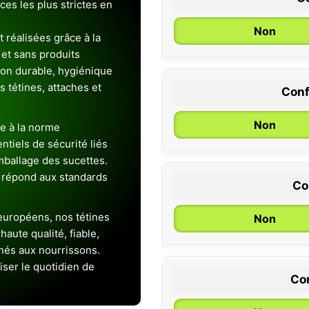
es les plus strictes en
Non
 réalisées grâce à la
et sans produits
ion durable, hygiénique
es tétines, attaches et
Conf
0 / 6 mois
Non
e à la norme
entiels de sécurité liés
emballage des sucettes.
 répond aux standards
Co
uropéens, nos tétines
Non
aute qualité, fiable,
inés aux nourrissons.
iser le quotidien de
Con