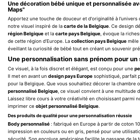
Une décoration bébé unique et personnalisée ave
Maps"
Apportez une touche de douceur et d'originalité à l’univers 
notre visuel inspiré de la
carte de la Belgique
. Ce design dé
région Belgique
et la
carte pays Belgique
, évoque la riche
de cette région d’Europe. La
collection pays Belgique
mêle 
éveillant la curiosité de bébé tout en créant un souvenir pré
Une personnalisation sans prénom pour un s
Ce visuel, à la fois discret et élégant, est conçu pour une
pe
Il met en avant un
design pays Europe
sophistiqué, parfait
pour la Belgique. Que vous souhaitiez décorer la chambre o
personnalisé Belgique
, ce visuel convient à une multitude d
Laissez libre cours à votre créativité en choisissant parmi n
imprimer ce
objet personnalisé Belgique
.
Des produits de qualité pour une personnalisation réussie
Body personnalisé
: fabriqué en Europe à partir de coton 1
impression en couleurs ou en gris, pensé pour une utilisati
sécurité. Son encolure américaine facilite le passage de la 