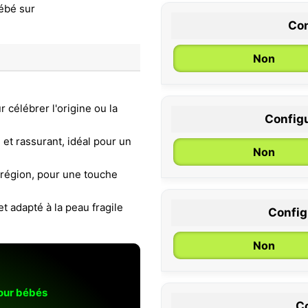
Con
Non
 célébrer l'origine ou la
Configu
0 / 6 mois
et rassurant, idéal pour un
Non
 région, pour une touche
et adapté à la peau fragile
Configu
Non
pour bébés
Co