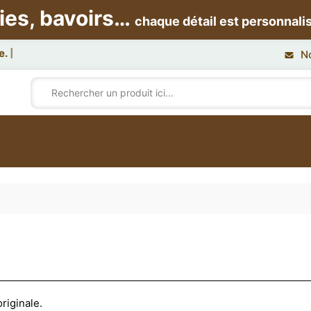
ies, bavoirs…
chaque détail est personnali
N