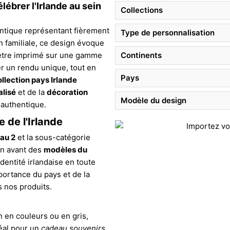
ébrer l'Irlande au sein
Collections
entique représentant fièrement
Type de personnalisation
on familiale, ce design évoque
r être imprimé sur une gamme
Continents
er un rendu unique, tout en
Pays
ollection pays Irlande
alisé
et de la
décoration
Modèle du design
authentique.
 de l'Irlande
au 2
et la sous-catégorie
en avant des
modèles du
dentité irlandaise en toute
portance du pays et de la
s nos produits.
 en couleurs ou en gris,
déal pour un
cadeau souvenirs