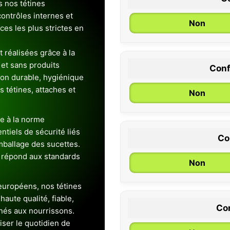
s nos tétines
ontrôles internes et
Non
es les plus strictes en
 réalisées grâce à la
et sans produits
Conf
0 / 6 mois
ion durable, hygiénique
es tétines, attaches et
Non
e à la norme
entiels de sécurité liés
Co
emballage des sucettes.
 répond aux standards
Non
uropéens, nos tétines
aute qualité, fiable,
Con
inés aux nourrissons.
iser le quotidien de