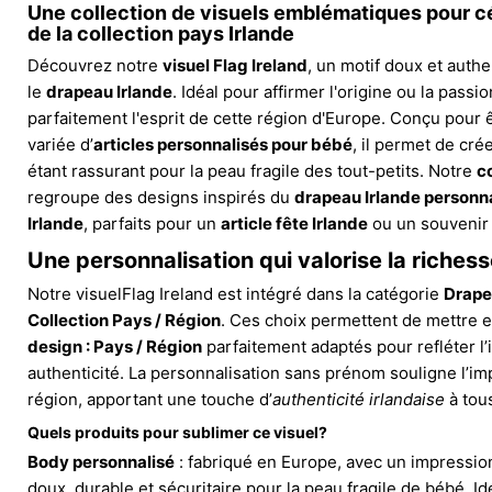
Une collection de visuels emblématiques pour cél
de la collection pays Irlande
Découvrez notre
visuel Flag Ireland
, un motif doux et auth
le
drapeau Irlande
. Idéal pour affirmer l'origine ou la passi
parfaitement l'esprit de cette région d'Europe. Conçu pou
variée d’
articles personnalisés pour bébé
, il permet de cré
étant rassurant pour la peau fragile des tout-petits. Notre
c
regroupe des designs inspirés du
drapeau Irlande personn
Irlande
, parfaits pour un
article fête Irlande
ou un souvenir 
Une personnalisation qui valorise la richesse
Notre visuelFlag Ireland est intégré dans la catégorie
Drape
Collection Pays / Région
. Ces choix permettent de mettre 
design : Pays / Région
parfaitement adaptés pour refléter l’i
authenticité. La personnalisation sans prénom souligne l’im
région, apportant une touche d’
authenticité irlandaise
à tou
Quels produits pour sublimer ce visuel?
Body personnalisé
: fabriqué en Europe, avec un impression
doux, durable et sécuritaire pour la peau fragile de bébé. I