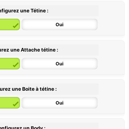
figurez une Tétine :
Oui
rez une Attache tétine :
6 / 36 mois
Oui
rez une Boite à tétine :
Oui
nfigurez un Body :