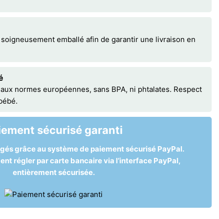
 soigneusement emballé afin de garantir une livraison en
é
 aux normes européennes, sans BPA, ni phtalates. Respect
 bébé.
iement sécurisé garanti
égés grâce au système de paiement sécurisé PayPal.
t régler par carte bancaire via l’interface PayPal,
entièrement sécurisée.