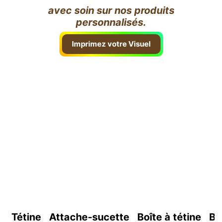
avec soin sur nos produits
personnalisés.
Imprimez votre Visuel
Tétine
Attache-sucette
Boîte à tétine
Bo