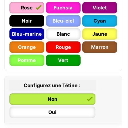
Rose
Fuchsia
Violet
Noir
Bleu-ciel
Cyan
Bleu-marine
Blanc
Jaune
Orange
Rouge
Marron
Pomme
Vert
Configurez une Tétine :
Non
Oui