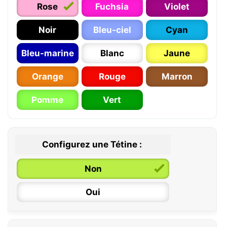
Rose
Fuchsia
Violet
Noir
Bleu-ciel
Cyan
Bleu-marine
Blanc
Jaune
Orange
Rouge
Marron
Pomme
Vert
Configurez une Tétine :
Non
Oui