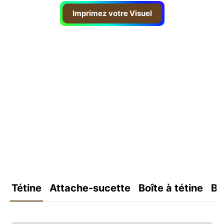
Imprimez votre Visuel
Tétine
Attache-sucette
Boîte à tétine
Bo