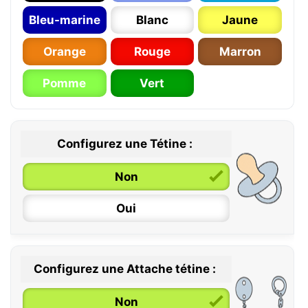
Bleu-marine
Blanc
Jaune
Orange
Rouge
Marron
Pomme
Vert
Configurez une Tétine :
Non
Oui
Configurez une Attache tétine :
0 / 6 mois
Non