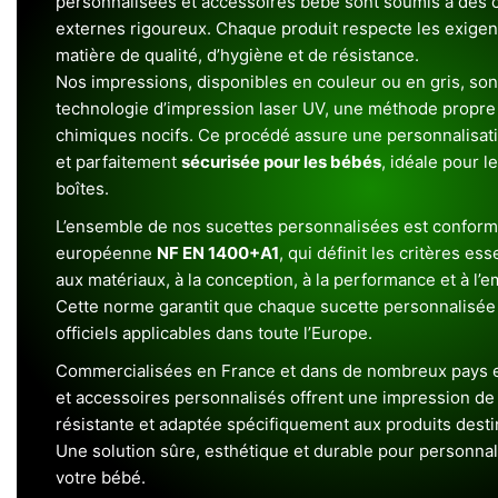
personnalisées et accessoires bébé sont soumis à des c
externes rigoureux. Chaque produit respecte les exigenc
matière de qualité, d’hygiène et de résistance.
Nos impressions, disponibles en couleur ou en gris, sont
technologie d’impression laser UV, une méthode propre 
chimiques nocifs. Ce procédé assure une personnalisat
et parfaitement
sécurisée pour les bébés
, idéale pour l
boîtes.
L’ensemble de nos sucettes personnalisées est conform
européenne
NF EN 1400+A1
, qui définit les critères ess
aux matériaux, à la conception, à la performance et à l’
Cette norme garantit que chaque sucette personnalisée
officiels applicables dans toute l’Europe.
Commercialisées en France et dans de nombreux pays e
et accessoires personnalisés offrent une impression de h
résistante et adaptée spécifiquement aux produits dest
Une solution sûre, esthétique et durable pour personnal
votre bébé.