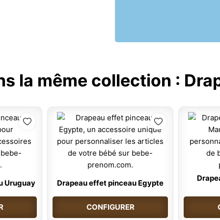
ns la même collection :
Drap
Drapea
au Uruguay
Drapeau effet pinceau Egypte
R
CONFIGURER