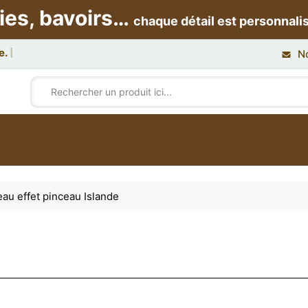
ies, bavoirs…
chaque détail est personnali
N
au effet pinceau Islande