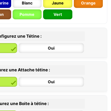
rine
Blanc
Jaune
Orange
on
Pomme
Vert
figurez une Tétine :
Oui
rez une Attache tétine :
6 / 36 mois
Oui
rez une Boite à tétine :