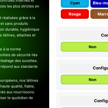
ontrôles internes et
Cyan
Bleu-ma
es les plus strictes en
Rouge
Marr
 réalisées grâce à la
et sans produits
ion durable, hygiénique
es tétines, attaches et
Con
Non
e à la norme
entiels de sécurité liés
emballage des sucettes.
 répond aux standards
Configu
0 / 6 mois
Non
uropéens, nos tétines
aute qualité, fiable,
inés aux nourrissons.
iser le quotidien de
Configu