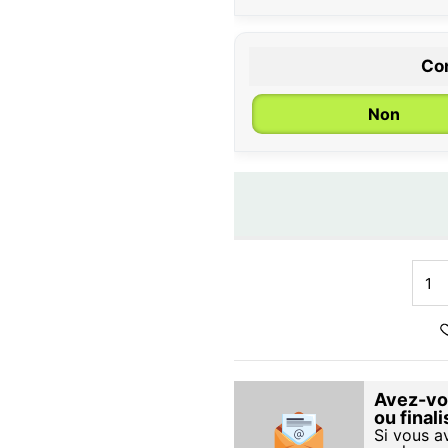
Con
Non
Avez-vou
ou final
Si vous a