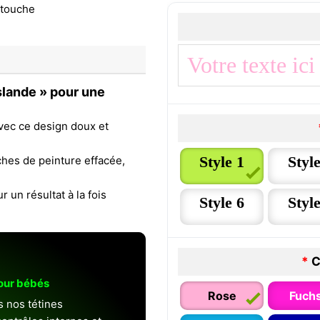
slande » pour une
avec ce design doux et
Style 1
Style
uches de peinture effacée,
 un résultat à la fois
Style 6
Style
*
C
pour bébés
Rose
Fuchs
s nos tétines