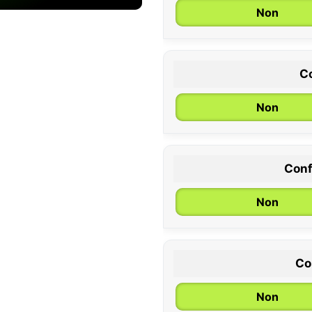
Non
Co
Non
Conf
0 / 6 mois
Non
Co
Non