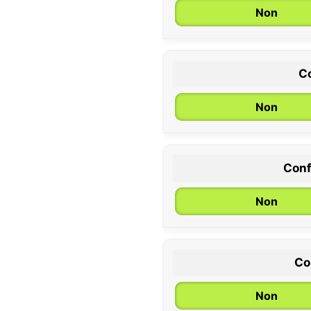
Non
Co
Non
Conf
0 / 6 mois
Non
Co
Non