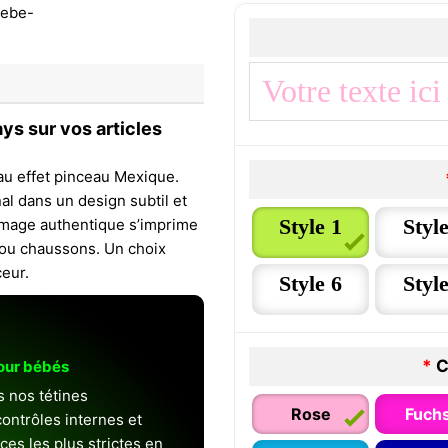
ys sur vos articles
au effet pinceau Mexique.
nal dans un design subtil et
Style 1
Style
 image authentique s’imprime
s ou chaussons. Un choix
ceur.
Style 6
Style
*
C
pour bébés
s nos tétines
Rose
Fuchs
ontrôles internes et
es les plus strictes en