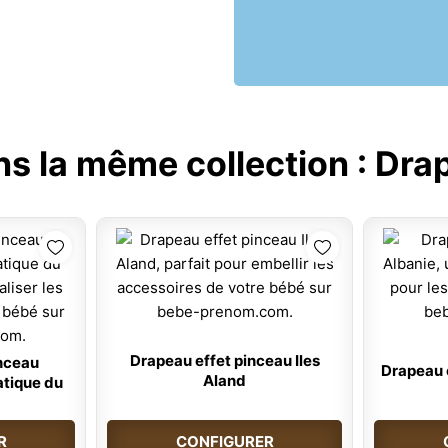
ns la même collection :
Drap
Drapeau effet pinceau Iles
nceau
Drapeau 
Aland
tique du
R
CONFIGURER