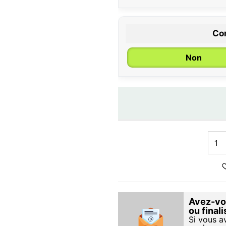
Con
Non
Avez-vou
ou final
Si vous a