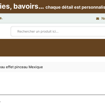
ies, bavoirs…
chaque détail est personnali
N
au effet pinceau Mexique