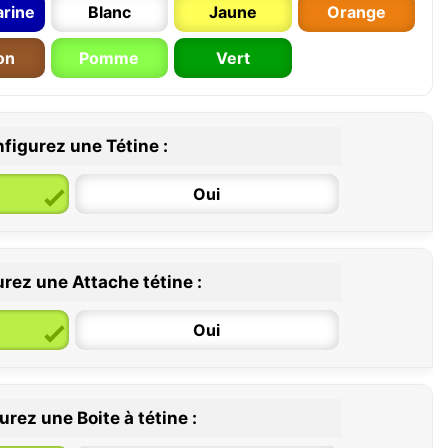
rine
Blanc
Jaune
Orange
on
Pomme
Vert
figurez une Tétine :
Oui
rez une Attache tétine :
6 / 36 mois
Oui
rez une Boite à tétine :