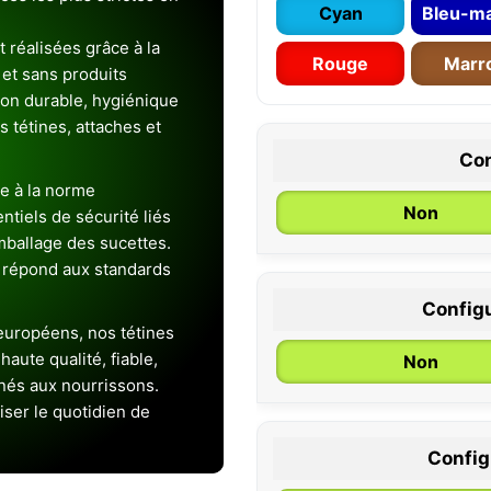
Cyan
Bleu-ma
 réalisées grâce à la
Rouge
Marr
et sans produits
ion durable, hygiénique
es tétines, attaches et
Con
e à la norme
Non
entiels de sécurité liés
emballage des sucettes.
 répond aux standards
Configu
0 / 6 mois
uropéens, nos tétines
aute qualité, fiable,
Non
inés aux nourrissons.
iser le quotidien de
Configu