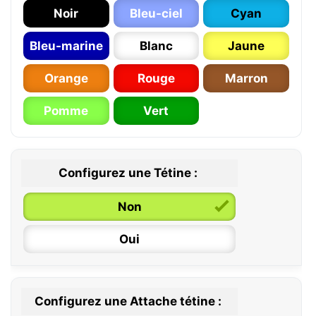
Noir
Bleu-ciel
Cyan
Bleu-marine
Blanc
Jaune
Orange
Rouge
Marron
Pomme
Vert
Configurez une Tétine :
Non
Oui
Configurez une Attache tétine :
0 / 6 mois