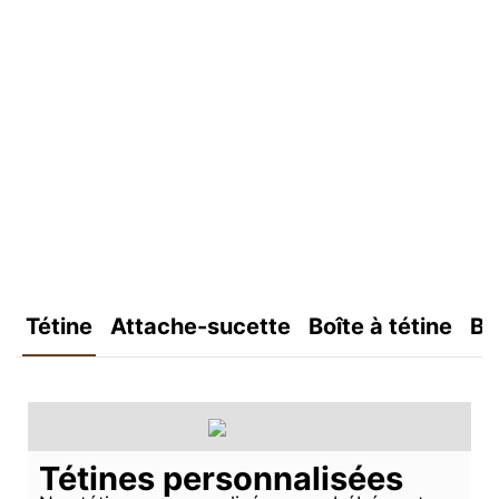
Tétine
Attache-sucette
Boîte à tétine
Bo
Tétines personnalisées