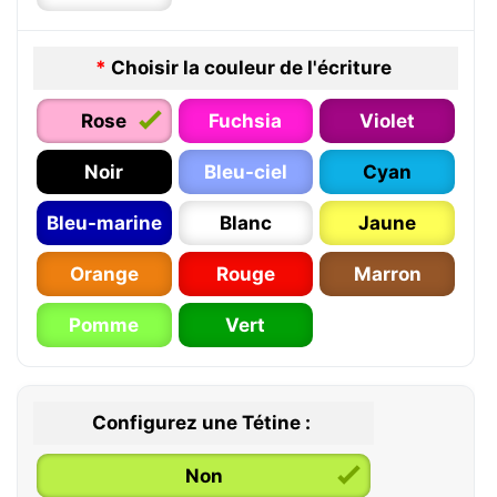
*
Choisir la couleur de l'écriture
Rose
Fuchsia
Violet
Noir
Bleu-ciel
Cyan
Bleu-marine
Blanc
Jaune
Orange
Rouge
Marron
Pomme
Vert
Configurez une Tétine :
Non