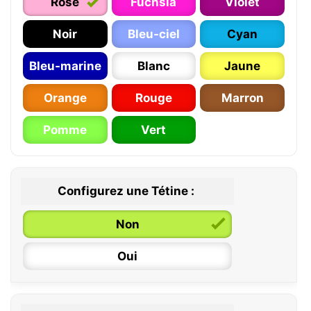
Rose
Fuchsia
Violet
Noir
Bleu-ciel
Cyan
Bleu-marine
Blanc
Jaune
Orange
Rouge
Marron
Pomme
Vert
Configurez une Tétine :
Non
Oui