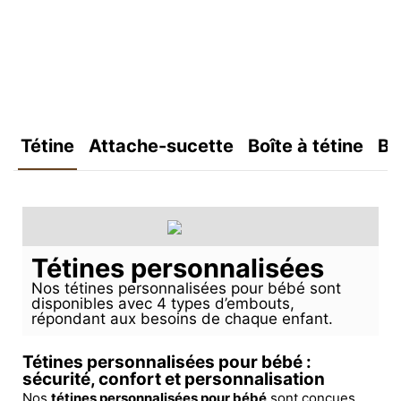
Tétine
Attache-sucette
Boîte à tétine
Bo
Tétines personnalisées
Nos tétines personnalisées pour bébé sont
disponibles avec 4 types d’embouts,
répondant aux besoins de chaque enfant.
Tétines personnalisées pour bébé :
sécurité, confort et personnalisation
Nos
tétines personnalisées pour bébé
sont conçues