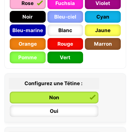
Rose
Fuchsia
Violet
Noir
Bleu-ciel
Cyan
Bleu-marine
Blanc
Jaune
Orange
Rouge
Marron
Pomme
Vert
Configurez une Tétine :
Non
Oui