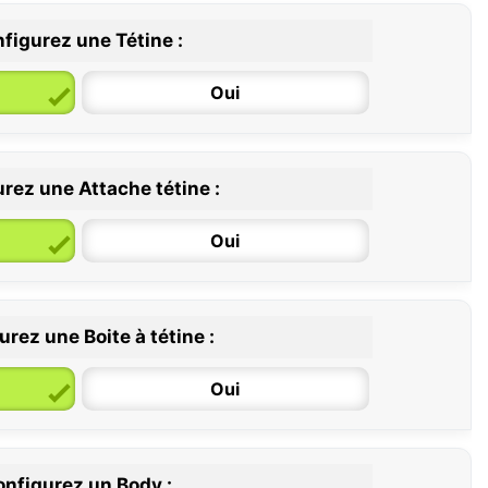
figurez une Tétine :
Oui
rez une Attache tétine :
6 / 36 mois
Oui
rez une Boite à tétine :
Oui
nfigurez un Body :