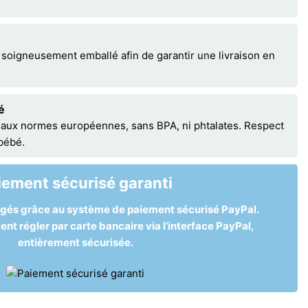
 soigneusement emballé afin de garantir une livraison en
é
 aux normes européennes, sans BPA, ni phtalates. Respect
 bébé.
iement sécurisé garanti
égés grâce au système de paiement sécurisé PayPal.
t régler par carte bancaire via l’interface PayPal,
entièrement sécurisée.