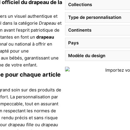
officiel du drapeau de la
Collections
ers un visuel authentique et
Type de personnalisation
al dans la catégorie
Drapeau
et
n avant l’esprit patriotique de
Continents
latantes en font un
drapeau
Pays
onal
ou national à offrir en
dapté pour une
Modèle du design
 aux bébés, garantissant une
ne de votre enfant.
e pour chaque article
grand soin sur des produits de
nfort. La personnalisation par
impeccable, tout en assurant
 en respectant les normes de
n rendu précis et sans risque
pour
drapeau fille
ou
drapeau