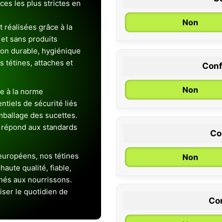
es les plus strictes en
Non
 réalisées grâce à la
et sans produits
ion durable, hygiénique
es tétines, attaches et
Conf
0 / 6 mois
Non
e à la norme
entiels de sécurité liés
emballage des sucettes.
 répond aux standards
Co
uropéens, nos tétines
Non
aute qualité, fiable,
inés aux nourrissons.
iser le quotidien de
Con