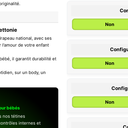
Con
Non
ettonie
drapeau national, avec ses
r l’amour de votre enfant
Configu
0 / 6 mois
ébé, il garantit durabilité et
Non
idien, sur un body, un
Configu
Non
pour bébés
s nos tétines
ontrôles internes et
Co