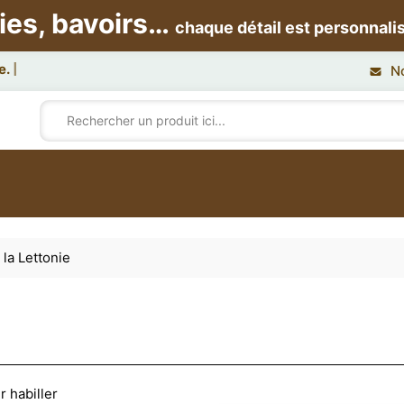
ies, bavoirs…
chaque détail est personnali
N
 la Lettonie