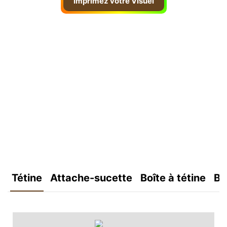
Imprimez votre Visuel
Tétine
Attache-sucette
Boîte à tétine
Bo