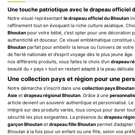
Une touche patriotique avec le drapeau officiel
Notre visuel représentant
le drapeau officiel du Bhoutan
in
raffinement tout en évoquant la riche culture asiatique. Cho
Bhoutan
pour votre bébé, c’est opter pour une décoration p
authenticité et douceur. Ce visuel emblématique constitue
Bhoutan
parfait pour embellir la tenue ou l’univers de votr
de fierté nationale et d’esprit voyage dès le plus jeune âge
nos différents produits, vous faites le choix d’un
drapeau ré
beauté du « pays » tout en restant adapté à la peau délicate
Une collection pays et région pour une per
Notre démarche s’inscrit dans une
collection pays Bhoutan
Asie
et
drapeau régional Bhoutan
. Grâce à une
personnali
article devient un souvenir authentique et personnalisé. Le
intégré sur des produits variés, tous conçus pour durer to
sécurité les plus exigeantes. La présence du
drapeau régio
garçon Bhoutan
et
drapeau fille Bhoutan
permet d’adapter 
Bhoutan à la fois pour un enfant ou une fille, selon vos préf