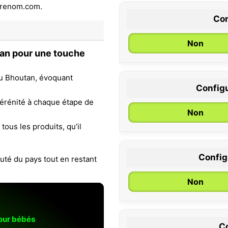
Con
Non
tan pour une touche
du Bhoutan, évoquant
Configu
0 / 6 mois
sérénité à chaque étape de
Non
ous les produits, qu’il
Configu
uté du pays tout en restant
Non
pour bébés
Co