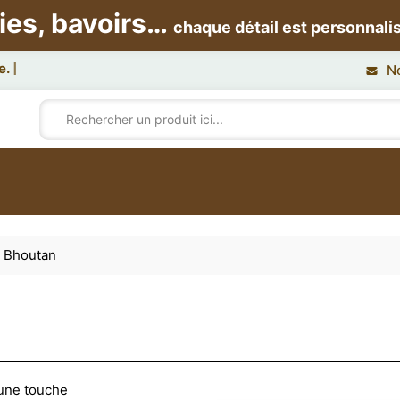
ies, bavoirs…
chaque détail est personnali
N
u Bhoutan