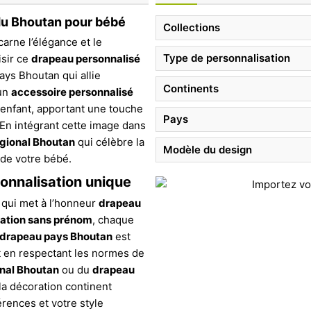
 du Bhoutan pour bébé
Collections
carne l’élégance et le
Type de personnalisation
isir ce
drapeau personnalisé
ays Bhoutan qui allie
Continents
 un
accessoire personnalisé
e enfant, apportant une touche
Pays
. En intégrant cette image dans
gional Bhoutan
qui célèbre la
Modèle du design
 de votre bébé.
sonnalisation unique
qui met à l’honneur
drapeau
sation sans prénom
, chaque
drapeau pays Bhoutan
est
ut en respectant les normes de
nal Bhoutan
ou du
drapeau
la décoration continent
érences et votre style