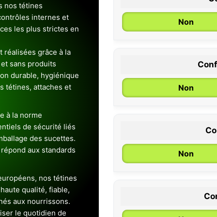
s nos tétines
ontrôles internes et
Non
es les plus strictes en
 réalisées grâce à la
et sans produits
Conf
0 / 6 mois
ion durable, hygiénique
es tétines, attaches et
Non
e à la norme
entiels de sécurité liés
Co
emballage des sucettes.
 répond aux standards
Non
uropéens, nos tétines
aute qualité, fiable,
Con
inés aux nourrissons.
iser le quotidien de