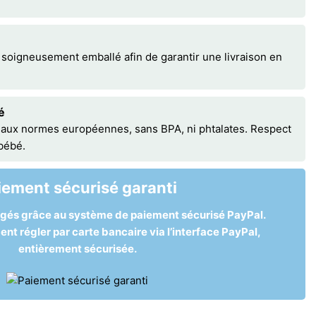
 soigneusement emballé afin de garantir une livraison en
é
 aux normes européennes, sans BPA, ni phtalates. Respect
 bébé.
iement sécurisé garanti
égés grâce au système de paiement sécurisé PayPal.
t régler par carte bancaire via l’interface PayPal,
entièrement sécurisée.