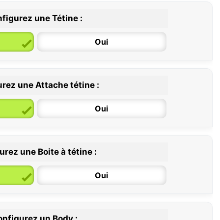
figurez une Tétine :
Oui
rez une Attache tétine :
6 / 36 mois
Oui
rez une Boite à tétine :
Oui
nfigurez un Body :