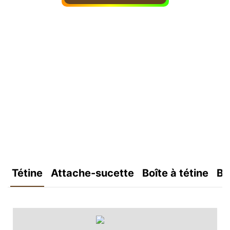
Tétine
Attache-sucette
Boîte à tétine
Bo