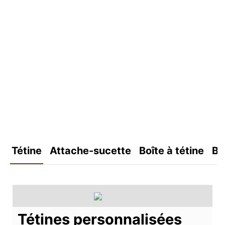
Tétine
Attache-sucette
Boîte à tétine
Bo
Tétines personnalisées